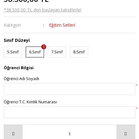
*38.500,00 TL den başlayan taksitlerle!
Kategori
Eğitim Setleri
Sınıf Düzeyi
5.Sınıf
6.Sınıf
7.Sınıf
8.Sınıf
Öğrenci Bilgisi
Öğrenci Adı Soyadı
*
Öğrenci T.C. Kimlik Numarası
*