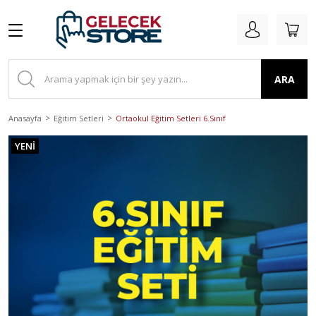
ARA
Anasayfa
Eğitim Setleri
Ortaokul Eğitim Setleri 6.Sınıf
YENİ